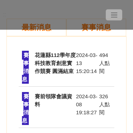
::
最新消息
賽事消息
賽
花蓮縣112學年度
2024-03-
494
事
科技教育創意實
13
人點
消
作競賽 圓滿結束
15:20:14
閱
息
賽
賽前領隊會議資
2024-03-
326
事
料
08
人點
消
19:18:27
閱
息