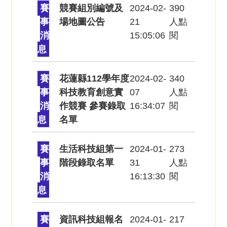
賽
競賽組別編號及
2024-02-
390
事
場地圖公告
21
人點
消
15:05:06
閱
息
賽
花蓮縣112學年度
2024-02-
340
事
科技教育創意實
07
人點
消
作競賽 參賽錄取
16:34:07
閱
息
名單
賽
生活科技組第一
2024-01-
273
事
階段錄取名單
31
人點
消
16:13:30
閱
息
賽
資訊科技組報名
2024-01-
217