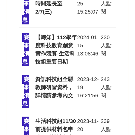
事
時間延長至
25
人點
消
2/7(三)
15:25:07
閱
息
賽
【轉知】112學年
2024-01-
230
事
度科技教育創意
15
人點
消
實作競賽-生活科
13:08:46
閱
息
技組重要日期
賽
資訊科技組全縣
2023-12-
243
事
教師研習資料，
19
人點
消
詳情請參考內文
16:21:56
閱
息
賽
生活科技組11/30
2023-11-
239
事
前提供材料包申
20
人點