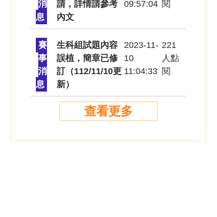
消
請，詳情請參考
09:57:04
閱
息
內文
賽
生科組試題內容
2023-11-
221
事
誤植，簡章已修
10
人點
消
訂（112/11/10更
11:04:33
閱
息
新）