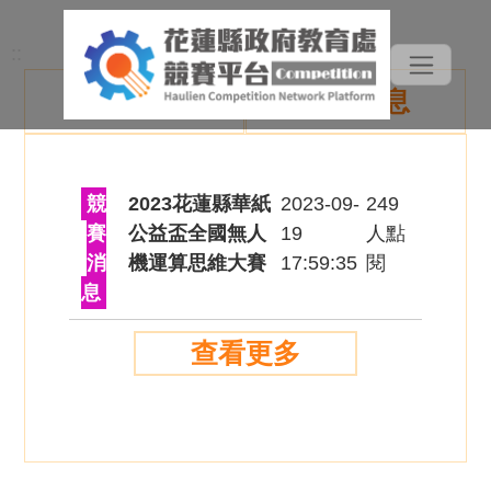
::
最新消息
競賽消息
競
2023花蓮縣華紙
2023-09-
249
賽
公益盃全國無人
19
人點
消
機運算思維大賽
17:59:35
閱
息