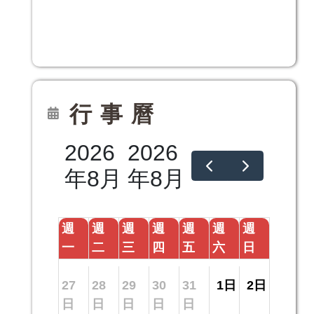
行事曆
2026
2026
年8月
年8月
週
週
週
週
週
週
週
一
二
三
四
五
六
日
27
28
29
30
31
1日
2日
日
日
日
日
日