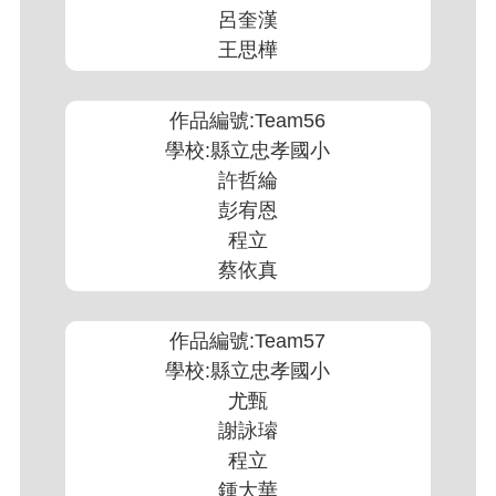
呂奎漢
王思樺
作品編號:Team56
學校:縣立忠孝國小
許哲綸
彭宥恩
程立
蔡依真
作品編號:Team57
學校:縣立忠孝國小
尤甄
謝詠璿
程立
鍾大華