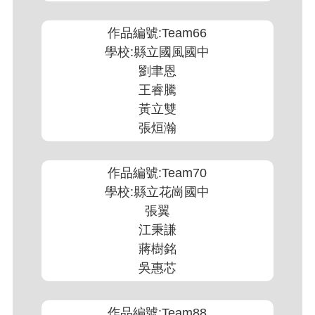
作品編號:Team66
學校:縣立國風國中
劉聿恩
王睿騰
黃立雙
張烜瀚
作品編號:Team70
學校:縣立花崗國中
張翼
江秉謙
蔣樹銘
吳惠芯
作品編號:Team88