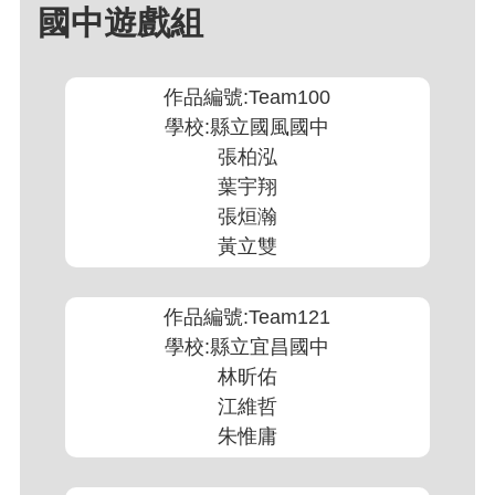
國中遊戲組
作品編號:Team100
學校:縣立國風國中
張柏泓
葉宇翔
張烜瀚
黃立雙
作品編號:Team121
學校:縣立宜昌國中
林昕佑
江維哲
朱惟庸