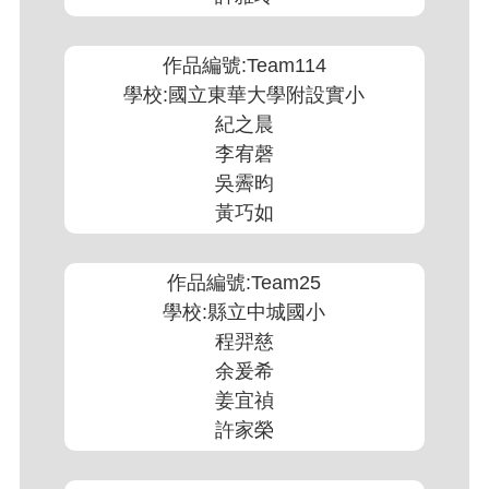
作品編號:Team114
學校:國立東華大學附設實小
紀之晨
李宥磬
吳霽昀
黃巧如
作品編號:Team25
學校:縣立中城國小
程羿慈
余爰希
姜宜禎
許家榮