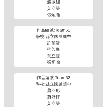
趙振翃
黃立雙
張烜瀚
作品編號:Team61
學校:縣立國風國中
許郁婕
鄧芳庭
黃立雙
張烜瀚
作品編號:Team62
學校:縣立國風國中
蕭羽彤
蕭妤軒
黃立雙