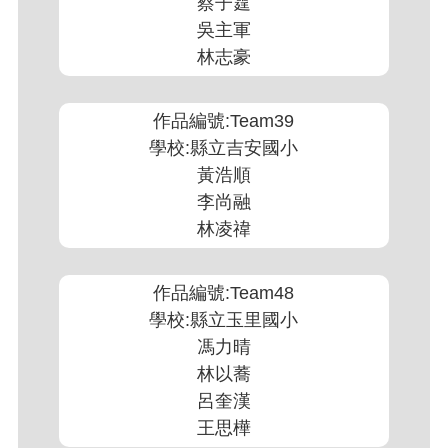
蔡子霆
吳主軍
林志豪
作品編號:Team39
學校:縣立吉安國小
黃浩順
李尚融
林凌禕
作品編號:Team48
學校:縣立玉里國小
馮力晴
林以蕎
呂奎漢
王思樺