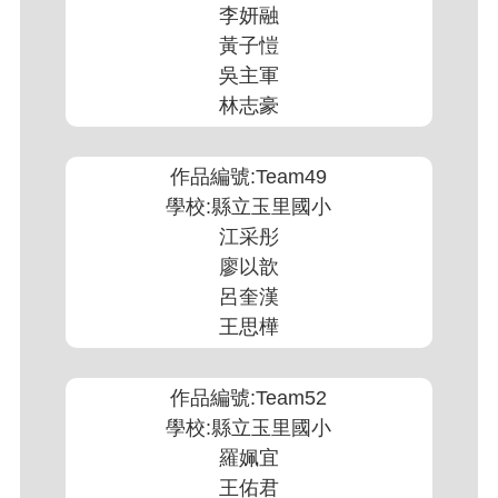
李妍融
黃子愷
吳主軍
林志豪
作品編號:Team49
學校:縣立玉里國小
江采彤
廖以歆
呂奎漢
王思樺
作品編號:Team52
學校:縣立玉里國小
羅姵宜
王佑君