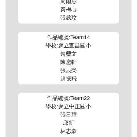
周雨彤
秦梅心
張懿玟
作品編號:Team14
學校:縣立宜昌國小
趙璽文
陳鏖軒
張辰榮
趙振飛
作品編號:Team22
學校:縣立中正國小
張日耀
邱新
林志豪