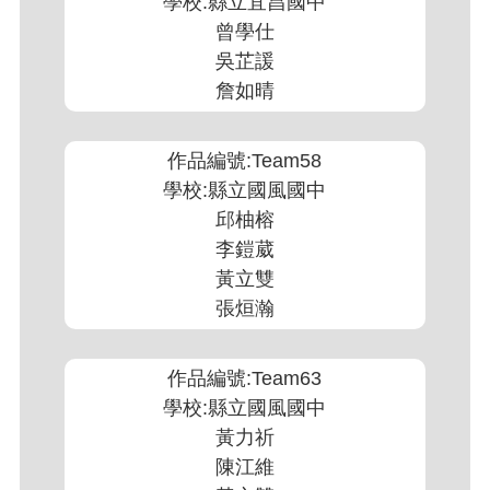
學校:縣立宜昌國中
曾學仕
吳芷諼
詹如晴
作品編號:Team58
學校:縣立國風國中
邱柚榕
李鎧葳
黃立雙
張烜瀚
作品編號:Team63
學校:縣立國風國中
黃力祈
陳江維