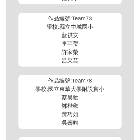
作品編號:Team73
學校:縣立中城國小
藍祺安
李芊瑩
許家榮
呂采芸
作品編號:Team78
學校:國立東華大學附設實小
蔡昊勳
鄭楷叡
黃巧如
吳霽昀