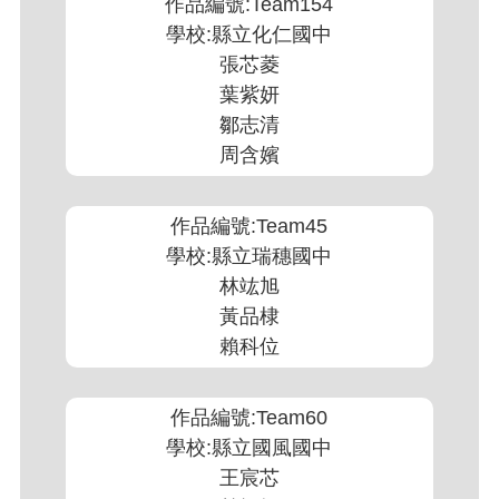
作品編號:Team154
學校:縣立化仁國中
張芯菱
葉紫妍
鄒志清
周含嬪
作品編號:Team45
學校:縣立瑞穗國中
林竑旭
黃品棣
賴科位
作品編號:Team60
學校:縣立國風國中
王宸芯