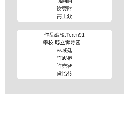
禚圓圓
謝寶財
高士欽
作品編號:Team91
學校:縣立壽豐國中
林威廷
許峻榕
許堯智
盧怡伶