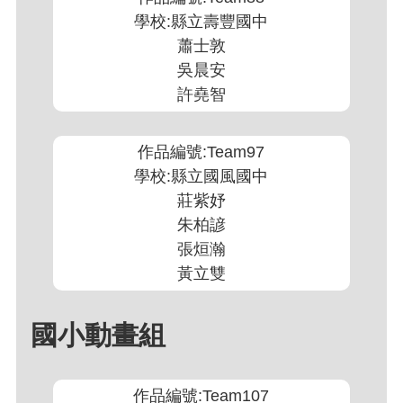
學校:縣立壽豐國中
蕭士敦
吳晨安
許堯智
作品編號:Team97
學校:縣立國風國中
莊紫妤
朱柏諺
張烜瀚
黃立雙
國小動畫組
作品編號:Team107