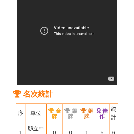
名次統計
統
金
銀
銅
佳
序
單位
牌
牌
牌
作
計
縣立中
1
0
0
1
5
6