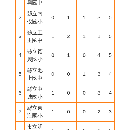
興國中
縣立南
2
0
1
1
3
5
投國小
縣立玉
3
1
2
1
1
5
里國中
縣立德
4
0
1
0
4
5
興國小
縣立池
5
0
0
1
3
4
上國中
縣立中
6
1
0
0
3
4
城國小
縣立東
7
1
0
0
2
3
海國小
市立明